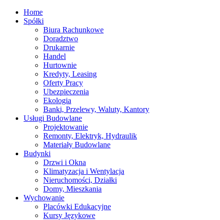
Home
Spółki
Biura Rachunkowe
Doradztwo
Drukarnie
Handel
Hurtownie
Kredyty, Leasing
Oferty Pracy
Ubezpieczenia
Ekologia
Banki, Przelewy, Waluty, Kantory
Usługi Budowlane
Projektowanie
Remonty, Elektryk, Hydraulik
Materiały Budowlane
Budynki
Drzwi i Okna
Klimatyzacja i Wentylacja
Nieruchomości, Działki
Domy, Mieszkania
Wychowanie
Placówki Edukacyjne
Kursy Językowe