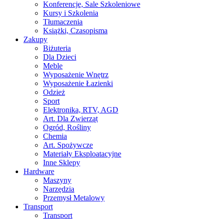
Konferencje, Sale Szkoleniowe
Kursy i Szkolenia
Tłumaczenia
Książki, Czasopisma
Zakupy
Biżuteria
Dla Dzieci
Meble
Wyposażenie Wnętrz
Wyposażenie Łazienki
Odzież
Sport
Elektronika, RTV, AGD
Art. Dla Zwierząt
Ogród, Rośliny
Chemia
Art. Spożywcze
Materiały Eksploatacyjne
Inne Sklepy
Hardware
Maszyny
Narzędzia
Przemysł Metalowy
Transport
Transport