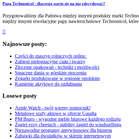
Papa Technonicol - dlaczego warto się na nią zdecydować?
Przygotowaliśmy dla Państwa między innymi produkty marki Technoni
między innymi rewelacyjne papy nawierzchniowe Technonicol, któr
Najnowsze posty:
Części do maszyn rolniczych online.
Zabiegi pielęgnacyjne ciała i twarzy
Złocenie opakowań - techniki i możliwości
Smaczne dania w górskim otoczeniu
Zegarki produkowane w regionie opolskim
Kamienie akrylowe do ozdabiania
Losowe posty
Apple Watch - twój wierny pomocnik!
Metalowe szafy aktowe w ofercie Gaudia
PM Biuro - wygodne meble biurowe każdego rodzaju
Żagiel ezzy cheetach - stabilny żagiel do windsurfingu
Niezawodne programy antywirusowe dla biznesu
Zabawki dla dwulatków w sklepie internetowym