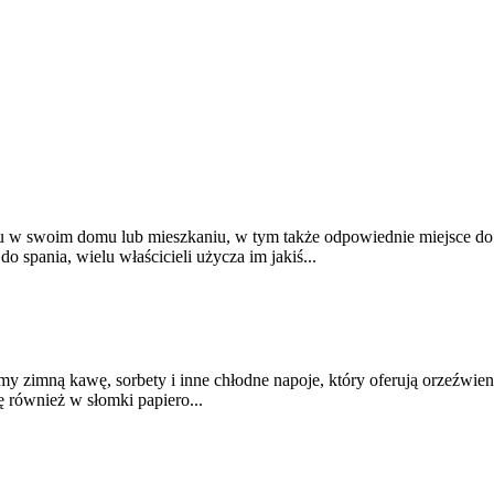
w swoim domu lub mieszkaniu, w tym także odpowiednie miejsce do 
o spania, wielu właścicieli użycza im jakiś...
my zimną kawę, sorbety i inne chłodne napoje, który oferują orzeźwie
ę również w słomki papiero...