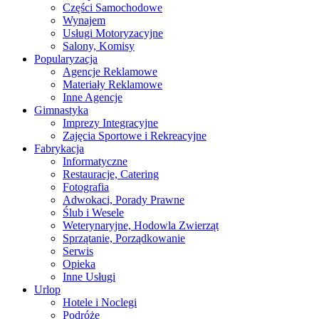
Części Samochodowe
Wynajem
Usługi Motoryzacyjne
Salony, Komisy
Popularyzacja
Agencje Reklamowe
Materiały Reklamowe
Inne Agencje
Gimnastyka
Imprezy Integracyjne
Zajęcia Sportowe i Rekreacyjne
Fabrykacja
Informatyczne
Restauracje, Catering
Fotografia
Adwokaci, Porady Prawne
Ślub i Wesele
Weterynaryjne, Hodowla Zwierząt
Sprzątanie, Porządkowanie
Serwis
Opieka
Inne Usługi
Urlop
Hotele i Noclegi
Podróże