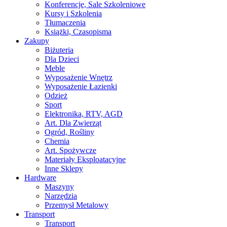
Konferencje, Sale Szkoleniowe
Kursy i Szkolenia
Tłumaczenia
Książki, Czasopisma
Zakupy
Biżuteria
Dla Dzieci
Meble
Wyposażenie Wnętrz
Wyposażenie Łazienki
Odzież
Sport
Elektronika, RTV, AGD
Art. Dla Zwierząt
Ogród, Rośliny
Chemia
Art. Spożywcze
Materiały Eksploatacyjne
Inne Sklepy
Hardware
Maszyny
Narzędzia
Przemysł Metalowy
Transport
Transport