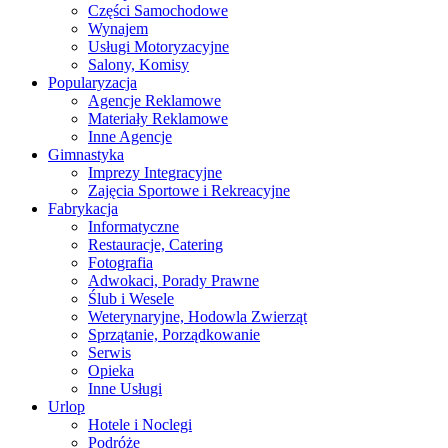
Części Samochodowe
Wynajem
Usługi Motoryzacyjne
Salony, Komisy
Popularyzacja
Agencje Reklamowe
Materiały Reklamowe
Inne Agencje
Gimnastyka
Imprezy Integracyjne
Zajęcia Sportowe i Rekreacyjne
Fabrykacja
Informatyczne
Restauracje, Catering
Fotografia
Adwokaci, Porady Prawne
Ślub i Wesele
Weterynaryjne, Hodowla Zwierząt
Sprzątanie, Porządkowanie
Serwis
Opieka
Inne Usługi
Urlop
Hotele i Noclegi
Podróże