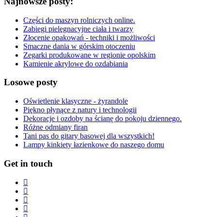
Najnowsze posty:
Części do maszyn rolniczych online.
Zabiegi pielęgnacyjne ciała i twarzy
Złocenie opakowań - techniki i możliwości
Smaczne dania w górskim otoczeniu
Zegarki produkowane w regionie opolskim
Kamienie akrylowe do ozdabiania
Losowe posty
Oświetlenie klasyczne - żyrandole
Piękno płynące z natury i technologii
Dekoracje i ozdoby na ścianę do pokoju dziennego.
Różne odmiany firan
Tani pas do gitary basowej dla wszystkich!
Lampy kinkiety łazienkowe do naszego domu
Get in touch