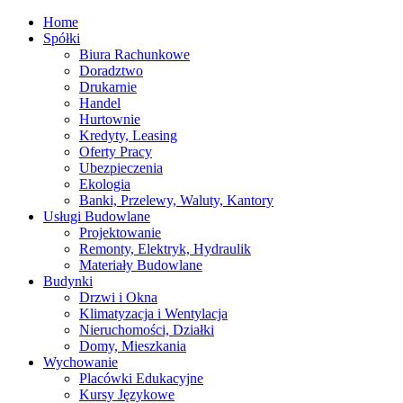
Home
Spółki
Biura Rachunkowe
Doradztwo
Drukarnie
Handel
Hurtownie
Kredyty, Leasing
Oferty Pracy
Ubezpieczenia
Ekologia
Banki, Przelewy, Waluty, Kantory
Usługi Budowlane
Projektowanie
Remonty, Elektryk, Hydraulik
Materiały Budowlane
Budynki
Drzwi i Okna
Klimatyzacja i Wentylacja
Nieruchomości, Działki
Domy, Mieszkania
Wychowanie
Placówki Edukacyjne
Kursy Językowe