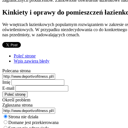
zagranicznych producentów. Zamówione oświetlenie łazienkowe nad lu
Kinkiety i oprawy do pomieszczeń łazien
We wnętrzach łazienkowych popularnym rozwiązaniem w zakresie ośw
oświetleniowych. W przypadku niezdecydowania co do konkretnego m
nas przedmioty, w zadowalających cenach.
Poleć stronę
Wpis zawiera błędy
Polecana strona
Imię
E-mail
Określ problem
Zgłaszana strona
Strona nie działa
Domane jest przekierowana