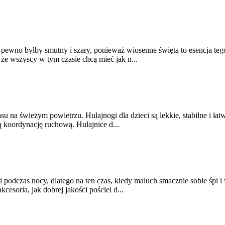
pewno byłby smutny i szary, ponieważ wiosenne święta to esencja tego
że wszyscy w tym czasie chcą mieć jak n...
u na świeżym powietrzu. Hulajnogi dla dzieci są lekkie, stabilne i ła
ą koordynację ruchową. Hulajnice d...
 i podczas nocy, dlatego na ten czas, kiedy maluch smacznie sobie śp
cesoria, jak dobrej jakości pościel d...