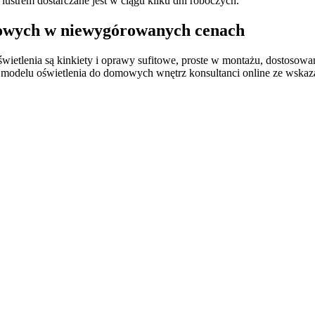
strem dostarczane jest w ciągu kilku dni roboczych.
kowych w niewygórowanych cenach
ietlenia są kinkiety i oprawy sufitowe, proste w montażu, dostosow
odelu oświetlenia do domowych wnętrz konsultanci online ze wskaza