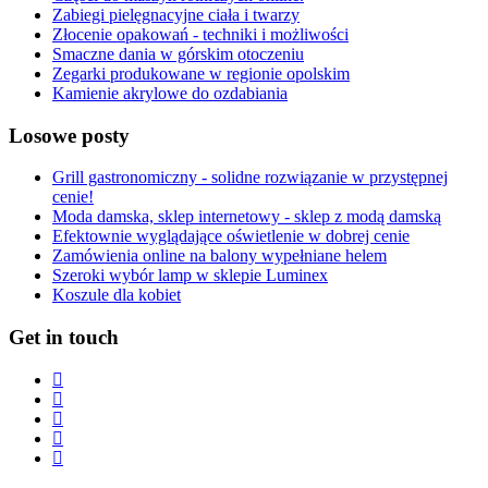
Zabiegi pielęgnacyjne ciała i twarzy
Złocenie opakowań - techniki i możliwości
Smaczne dania w górskim otoczeniu
Zegarki produkowane w regionie opolskim
Kamienie akrylowe do ozdabiania
Losowe posty
Grill gastronomiczny - solidne rozwiązanie w przystępnej
cenie!
Moda damska, sklep internetowy - sklep z modą damską
Efektownie wyglądające oświetlenie w dobrej cenie
Zamówienia online na balony wypełniane helem
Szeroki wybór lamp w sklepie Luminex
Koszule dla kobiet
Get in touch