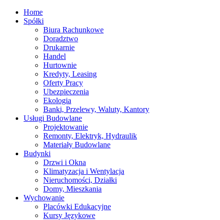
Home
Spółki
Biura Rachunkowe
Doradztwo
Drukarnie
Handel
Hurtownie
Kredyty, Leasing
Oferty Pracy
Ubezpieczenia
Ekologia
Banki, Przelewy, Waluty, Kantory
Usługi Budowlane
Projektowanie
Remonty, Elektryk, Hydraulik
Materiały Budowlane
Budynki
Drzwi i Okna
Klimatyzacja i Wentylacja
Nieruchomości, Działki
Domy, Mieszkania
Wychowanie
Placówki Edukacyjne
Kursy Językowe