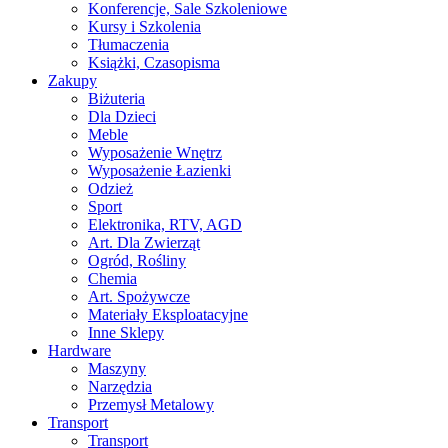
Konferencje, Sale Szkoleniowe
Kursy i Szkolenia
Tłumaczenia
Książki, Czasopisma
Zakupy
Biżuteria
Dla Dzieci
Meble
Wyposażenie Wnętrz
Wyposażenie Łazienki
Odzież
Sport
Elektronika, RTV, AGD
Art. Dla Zwierząt
Ogród, Rośliny
Chemia
Art. Spożywcze
Materiały Eksploatacyjne
Inne Sklepy
Hardware
Maszyny
Narzędzia
Przemysł Metalowy
Transport
Transport