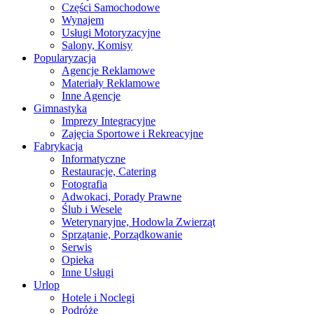
Części Samochodowe
Wynajem
Usługi Motoryzacyjne
Salony, Komisy
Popularyzacja
Agencje Reklamowe
Materiały Reklamowe
Inne Agencje
Gimnastyka
Imprezy Integracyjne
Zajęcia Sportowe i Rekreacyjne
Fabrykacja
Informatyczne
Restauracje, Catering
Fotografia
Adwokaci, Porady Prawne
Ślub i Wesele
Weterynaryjne, Hodowla Zwierząt
Sprzątanie, Porządkowanie
Serwis
Opieka
Inne Usługi
Urlop
Hotele i Noclegi
Podróże