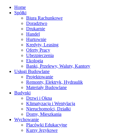
Home
Spółki
Biura Rachunkowe
Doradztwo
Drukarnie
Handel
Hurtownie
Kredyty, Leasing
Oferty Pracy
Ubezpieczenia
Ekologia
Banki, Przelewy, Waluty, Kantory
Usługi Budowlane
Projektowanie
Remonty, Elektryk, Hydraulik
Materiały Budowlane
Budynki
Drzwi i Okna
Klimatyzacja i Wentylacja
Nieruchomości, Działki
Domy, Mieszkania
Wychowanie
Placówki Edukacyjne
Kursy Językowe