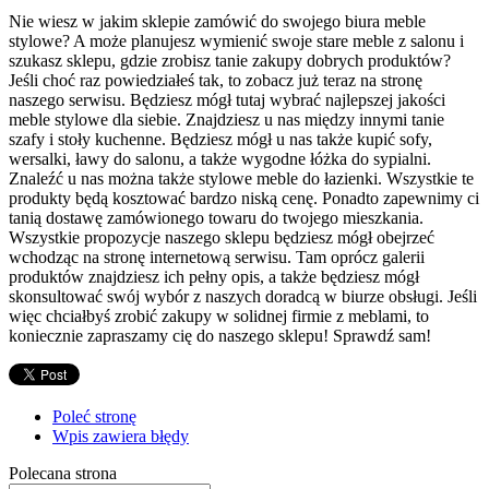
Nie wiesz w jakim sklepie zamówić do swojego biura meble
stylowe? A może planujesz wymienić swoje stare meble z salonu i
szukasz sklepu, gdzie zrobisz tanie zakupy dobrych produktów?
Jeśli choć raz powiedziałeś tak, to zobacz już teraz na stronę
naszego serwisu. Będziesz mógł tutaj wybrać najlepszej jakości
meble stylowe dla siebie. Znajdziesz u nas między innymi tanie
szafy i stoły kuchenne. Będziesz mógł u nas także kupić sofy,
wersalki, ławy do salonu, a także wygodne łóżka do sypialni.
Znaleźć u nas można także stylowe meble do łazienki. Wszystkie te
produkty będą kosztować bardzo niską cenę. Ponadto zapewnimy ci
tanią dostawę zamówionego towaru do twojego mieszkania.
Wszystkie propozycje naszego sklepu będziesz mógł obejrzeć
wchodząc na stronę internetową serwisu. Tam oprócz galerii
produktów znajdziesz ich pełny opis, a także będziesz mógł
skonsultować swój wybór z naszych doradcą w biurze obsługi. Jeśli
więc chciałbyś zrobić zakupy w solidnej firmie z meblami, to
koniecznie zapraszamy cię do naszego sklepu! Sprawdź sam!
Poleć stronę
Wpis zawiera błędy
Polecana strona