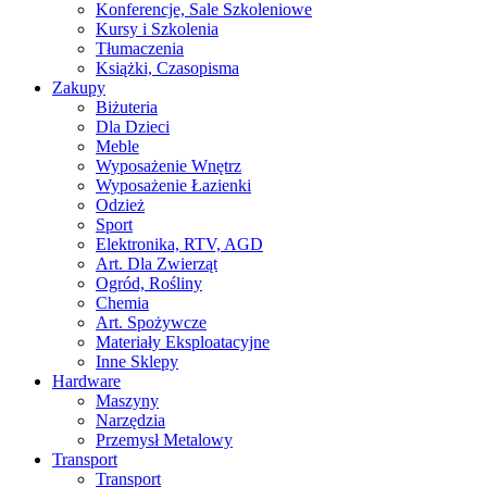
Konferencje, Sale Szkoleniowe
Kursy i Szkolenia
Tłumaczenia
Książki, Czasopisma
Zakupy
Biżuteria
Dla Dzieci
Meble
Wyposażenie Wnętrz
Wyposażenie Łazienki
Odzież
Sport
Elektronika, RTV, AGD
Art. Dla Zwierząt
Ogród, Rośliny
Chemia
Art. Spożywcze
Materiały Eksploatacyjne
Inne Sklepy
Hardware
Maszyny
Narzędzia
Przemysł Metalowy
Transport
Transport