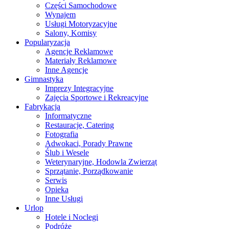
Części Samochodowe
Wynajem
Usługi Motoryzacyjne
Salony, Komisy
Popularyzacja
Agencje Reklamowe
Materiały Reklamowe
Inne Agencje
Gimnastyka
Imprezy Integracyjne
Zajęcia Sportowe i Rekreacyjne
Fabrykacja
Informatyczne
Restauracje, Catering
Fotografia
Adwokaci, Porady Prawne
Ślub i Wesele
Weterynaryjne, Hodowla Zwierząt
Sprzątanie, Porządkowanie
Serwis
Opieka
Inne Usługi
Urlop
Hotele i Noclegi
Podróże