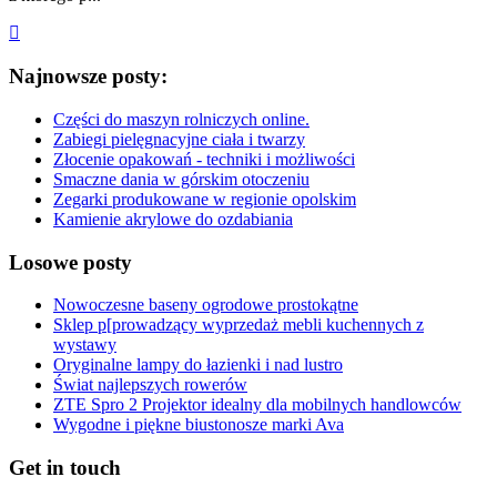
Najnowsze posty:
Części do maszyn rolniczych online.
Zabiegi pielęgnacyjne ciała i twarzy
Złocenie opakowań - techniki i możliwości
Smaczne dania w górskim otoczeniu
Zegarki produkowane w regionie opolskim
Kamienie akrylowe do ozdabiania
Losowe posty
Nowoczesne baseny ogrodowe prostokątne
Sklep p[prowadzący wyprzedaż mebli kuchennych z
wystawy
Oryginalne lampy do łazienki i nad lustro
Świat najlepszych rowerów
ZTE Spro 2 Projektor idealny dla mobilnych handlowców
Wygodne i piękne biustonosze marki Ava
Get in touch