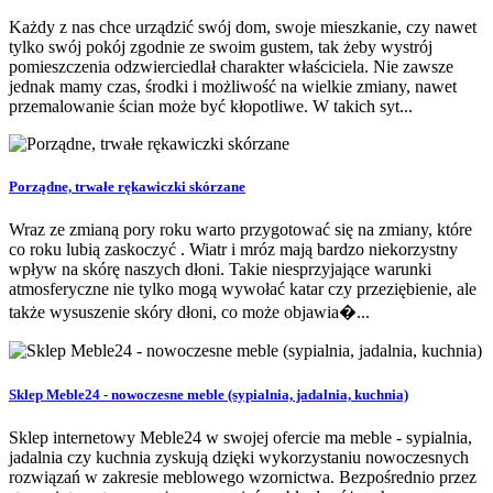
Każdy z nas chce urządzić swój dom, swoje mieszkanie, czy nawet
tylko swój pokój zgodnie ze swoim gustem, tak żeby wystrój
pomieszczenia odzwierciedlał charakter właściciela. Nie zawsze
jednak mamy czas, środki i możliwość na wielkie zmiany, nawet
przemalowanie ścian może być kłopotliwe. W takich syt...
Porządne, trwałe rękawiczki skórzane
Wraz ze zmianą pory roku warto przygotować się na zmiany, które
co roku lubią zaskoczyć . Wiatr i mróz mają bardzo niekorzystny
wpływ na skórę naszych dłoni. Takie niesprzyjające warunki
atmosferyczne nie tylko mogą wywołać katar czy przeziębienie, ale
także wysuszenie skóry dłoni, co może objawia�...
Sklep Meble24 - nowoczesne meble (sypialnia, jadalnia, kuchnia)
Sklep internetowy Meble24 w swojej ofercie ma meble - sypialnia,
jadalnia czy kuchnia zyskują dzięki wykorzystaniu nowoczesnych
rozwiązań w zakresie meblowego wzornictwa. Bezpośrednio przez