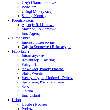
Części Samochodowe
Wynajem
Usługi Motoryzacyjne
Salony, Komisy
Popularyzacja
Agencje Reklamowe
Materiały Reklamowe
Inne Agencje
Gimnastyka
Imprezy Integracyjne
Zajęcia Sportowe i Rekreacyjne
Fabrykacja
Informatyczne
Restauracje, Catering
Fotografia
Adwokaci, Porady Prawne
Ślub i Wesele
Weterynaryjne, Hodowla Zwierząt
Sprzątanie, Porządkowanie
Serwis
Opieka
Inne Usługi
Urlop
Hotele i Noclegi
Podróże