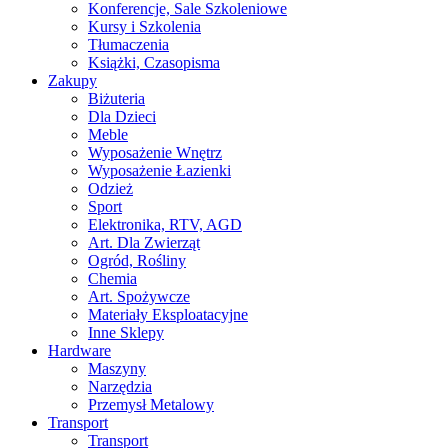
Konferencje, Sale Szkoleniowe
Kursy i Szkolenia
Tłumaczenia
Książki, Czasopisma
Zakupy
Biżuteria
Dla Dzieci
Meble
Wyposażenie Wnętrz
Wyposażenie Łazienki
Odzież
Sport
Elektronika, RTV, AGD
Art. Dla Zwierząt
Ogród, Rośliny
Chemia
Art. Spożywcze
Materiały Eksploatacyjne
Inne Sklepy
Hardware
Maszyny
Narzędzia
Przemysł Metalowy
Transport
Transport