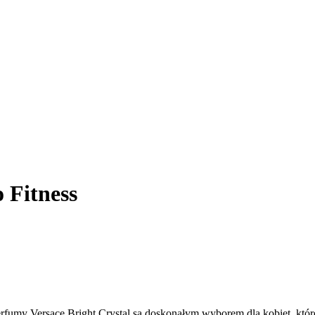
 Fitness
rfumy Versace Bright Crystal są doskonałym wyborem dla kobiet, które 