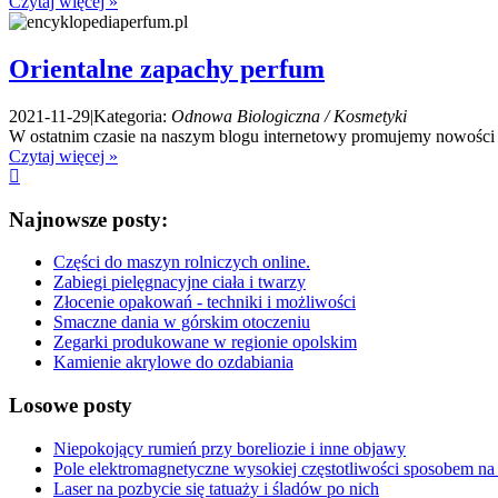
Czytaj więcej »
Orientalne zapachy perfum
2021-11-29
|
Kategoria:
Odnowa Biologiczna / Kosmetyki
W ostatnim czasie na naszym blogu internetowy promujemy nowości na
Czytaj więcej »
Najnowsze posty:
Części do maszyn rolniczych online.
Zabiegi pielęgnacyjne ciała i twarzy
Złocenie opakowań - techniki i możliwości
Smaczne dania w górskim otoczeniu
Zegarki produkowane w regionie opolskim
Kamienie akrylowe do ozdabiania
Losowe posty
Niepokojący rumień przy boreliozie i inne objawy
Pole elektromagnetyczne wysokiej częstotliwości sposobem na
Laser na pozbycie się tatuaży i śladów po nich