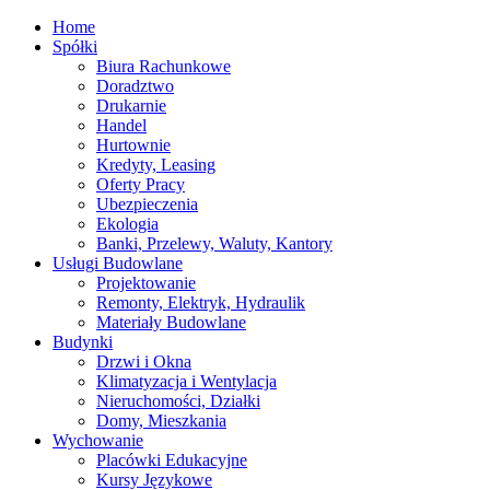
Home
Spółki
Biura Rachunkowe
Doradztwo
Drukarnie
Handel
Hurtownie
Kredyty, Leasing
Oferty Pracy
Ubezpieczenia
Ekologia
Banki, Przelewy, Waluty, Kantory
Usługi Budowlane
Projektowanie
Remonty, Elektryk, Hydraulik
Materiały Budowlane
Budynki
Drzwi i Okna
Klimatyzacja i Wentylacja
Nieruchomości, Działki
Domy, Mieszkania
Wychowanie
Placówki Edukacyjne
Kursy Językowe