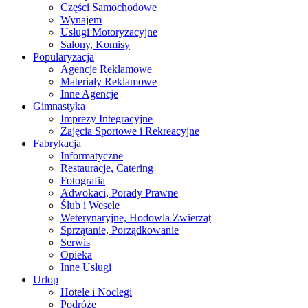
Części Samochodowe
Wynajem
Usługi Motoryzacyjne
Salony, Komisy
Popularyzacja
Agencje Reklamowe
Materiały Reklamowe
Inne Agencje
Gimnastyka
Imprezy Integracyjne
Zajęcia Sportowe i Rekreacyjne
Fabrykacja
Informatyczne
Restauracje, Catering
Fotografia
Adwokaci, Porady Prawne
Ślub i Wesele
Weterynaryjne, Hodowla Zwierząt
Sprzątanie, Porządkowanie
Serwis
Opieka
Inne Usługi
Urlop
Hotele i Noclegi
Podróże