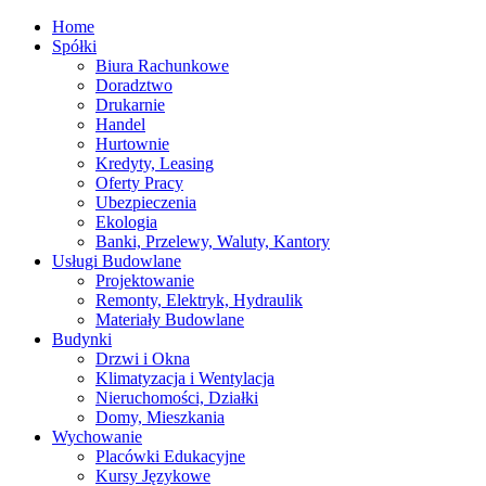
Home
Spółki
Biura Rachunkowe
Doradztwo
Drukarnie
Handel
Hurtownie
Kredyty, Leasing
Oferty Pracy
Ubezpieczenia
Ekologia
Banki, Przelewy, Waluty, Kantory
Usługi Budowlane
Projektowanie
Remonty, Elektryk, Hydraulik
Materiały Budowlane
Budynki
Drzwi i Okna
Klimatyzacja i Wentylacja
Nieruchomości, Działki
Domy, Mieszkania
Wychowanie
Placówki Edukacyjne
Kursy Językowe