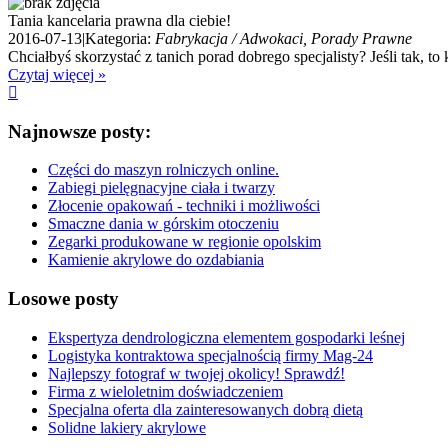
Tania kancelaria prawna dla ciebie!
2016-07-13
|
Kategoria:
Fabrykacja / Adwokaci, Porady Prawne
Chciałbyś skorzystać z tanich porad dobrego specjalisty? Jeśli tak, to
Czytaj więcej »
Najnowsze posty:
Części do maszyn rolniczych online.
Zabiegi pielęgnacyjne ciała i twarzy
Złocenie opakowań - techniki i możliwości
Smaczne dania w górskim otoczeniu
Zegarki produkowane w regionie opolskim
Kamienie akrylowe do ozdabiania
Losowe posty
Ekspertyza dendrologiczna elementem gospodarki leśnej
Logistyka kontraktowa specjalnością firmy Mag-24
Najlepszy fotograf w twojej okolicy! Sprawdź!
Firma z wieloletnim doświadczeniem
Specjalna oferta dla zainteresowanych dobrą dietą
Solidne lakiery akrylowe