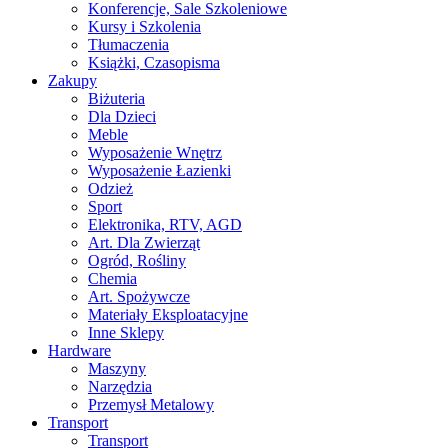
Konferencje, Sale Szkoleniowe
Kursy i Szkolenia
Tłumaczenia
Książki, Czasopisma
Zakupy
Biżuteria
Dla Dzieci
Meble
Wyposażenie Wnętrz
Wyposażenie Łazienki
Odzież
Sport
Elektronika, RTV, AGD
Art. Dla Zwierząt
Ogród, Rośliny
Chemia
Art. Spożywcze
Materiały Eksploatacyjne
Inne Sklepy
Hardware
Maszyny
Narzędzia
Przemysł Metalowy
Transport
Transport