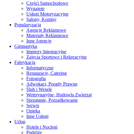
Części Samochodowe
Wynajem
Usługi Motoryzacyjne
Salony, Komisy
Popularyzacja
Agencje Reklamowe
Materiały Reklamowe
Inne Agencje
Gimnastyka
Imprezy Integracyjne
Zajęcia Sportowe i Rekreacyjne
Fabrykacja
Informatyczne
Restauracje, Catering
Fotografia
Adwokaci, Porady Prawne
Ślub i Wesele
Weterynaryjne, Hodowla Zwierząt
Sprzątanie, Porządkowanie
Serwis
Opieka
Inne Usługi
Urlop
Hotele i Noclegi
Podróże