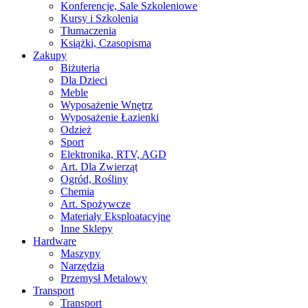
Konferencje, Sale Szkoleniowe
Kursy i Szkolenia
Tłumaczenia
Książki, Czasopisma
Zakupy
Biżuteria
Dla Dzieci
Meble
Wyposażenie Wnętrz
Wyposażenie Łazienki
Odzież
Sport
Elektronika, RTV, AGD
Art. Dla Zwierząt
Ogród, Rośliny
Chemia
Art. Spożywcze
Materiały Eksploatacyjne
Inne Sklepy
Hardware
Maszyny
Narzędzia
Przemysł Metalowy
Transport
Transport