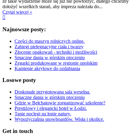
że takie wydarzenie może się już nie powtórzyć, dlatego chcieliby
dołożyć wszelkich starań, aby impreza należała do...
Czytaj więcej »
Najnowsze posty:
Części do maszyn rolniczych online.
Zabiegi pielęgnacyjne ciała i twarzy
Złocenie opakowań - techniki i możliwości
Smaczne dania w górskim otoczeniu
Zegarki produkowane w regionie opolskim
Kamienie akrylowe do ozdabiania
Losowe posty
Doskonale przygotowana sala weselna.
Smaczne dania w górskim otoczeniu
Gdzie w Bełchatowie zorganizować szkolenie?
Prestiżowy i elegancki hotel w Łodzi.
Tanie noclegi na łonie natury.
Wypożyczalnia snowboardów. Wisła i okolice.
Get in touch