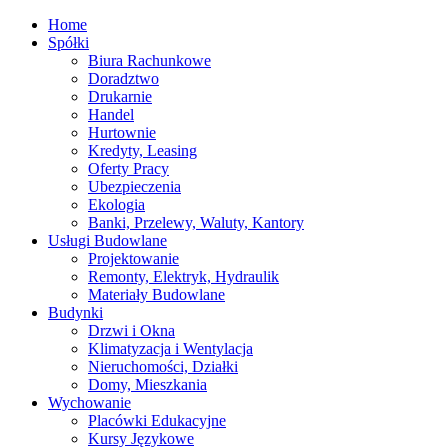
Home
Spółki
Biura Rachunkowe
Doradztwo
Drukarnie
Handel
Hurtownie
Kredyty, Leasing
Oferty Pracy
Ubezpieczenia
Ekologia
Banki, Przelewy, Waluty, Kantory
Usługi Budowlane
Projektowanie
Remonty, Elektryk, Hydraulik
Materiały Budowlane
Budynki
Drzwi i Okna
Klimatyzacja i Wentylacja
Nieruchomości, Działki
Domy, Mieszkania
Wychowanie
Placówki Edukacyjne
Kursy Językowe