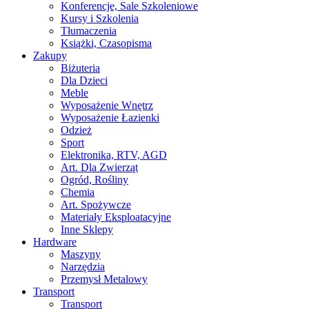
Konferencje, Sale Szkoleniowe
Kursy i Szkolenia
Tłumaczenia
Książki, Czasopisma
Zakupy
Biżuteria
Dla Dzieci
Meble
Wyposażenie Wnętrz
Wyposażenie Łazienki
Odzież
Sport
Elektronika, RTV, AGD
Art. Dla Zwierząt
Ogród, Rośliny
Chemia
Art. Spożywcze
Materiały Eksploatacyjne
Inne Sklepy
Hardware
Maszyny
Narzędzia
Przemysł Metalowy
Transport
Transport