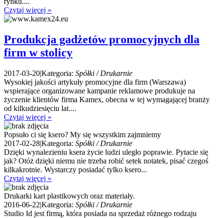
rynku....
Czytaj więcej »
Produkcja gadżetów promocyjnych dla
firm w stolicy
2017-03-20
|
Kategoria:
Spółki / Drukarnie
Wysokiej jakości artykuły promocyjne dla firm (Warszawa)
wspierające organizowane kampanie reklamowe produkuje na
życzenie klientów firma Kamex, obecna w tej wymagającej branży
od kilkudziesięciu lat....
Czytaj więcej »
Popsuło ci się ksero? My się wszystkim zajmniemy
2017-02-28
|
Kategoria:
Spółki / Drukarnie
Dzięki wynalezieniu ksera życie ludzi uległo poprawie. Pytacie się
jak? Otóż dzięki niemu nie trzeba robić setek notatek, pisać czegoś
kilkakrotnie. Wystarczy posiadać tylko ksero...
Czytaj więcej »
Drukarki kart plastikowych oraz materiały.
2016-06-22
|
Kategoria:
Spółki / Drukarnie
Studio Id jest firmą, która posiada na sprzedaż różnego rodzaju