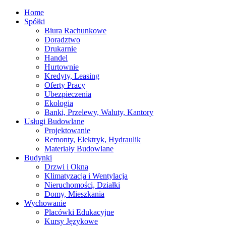
Home
Spółki
Biura Rachunkowe
Doradztwo
Drukarnie
Handel
Hurtownie
Kredyty, Leasing
Oferty Pracy
Ubezpieczenia
Ekologia
Banki, Przelewy, Waluty, Kantory
Usługi Budowlane
Projektowanie
Remonty, Elektryk, Hydraulik
Materiały Budowlane
Budynki
Drzwi i Okna
Klimatyzacja i Wentylacja
Nieruchomości, Działki
Domy, Mieszkania
Wychowanie
Placówki Edukacyjne
Kursy Językowe