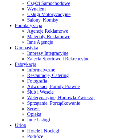
Części Samochodowe
Wynajem
Usługi Motoryzacyjne
Salony, Komisy
Popularyzacja
Agencje Reklamowe
Materiały Reklamowe
Inne Agencje
Gimnastyka
Imprezy Integracyjne
Zajęcia Sportowe i Rekreacyjne
Fabrykacja
Informatyczne
Restauracje, Catering
Fotografia
Adwokaci, Porady Prawne
Ślub i Wesele
Weterynaryjne, Hodowla Zwierząt
Sprzątanie, Porządkowanie
Serwis
Opieka
Inne Usługi
Urlop
Hotele i Noclegi
Podróże