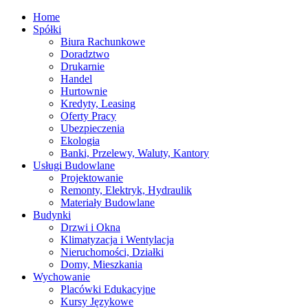
Home
Spółki
Biura Rachunkowe
Doradztwo
Drukarnie
Handel
Hurtownie
Kredyty, Leasing
Oferty Pracy
Ubezpieczenia
Ekologia
Banki, Przelewy, Waluty, Kantory
Usługi Budowlane
Projektowanie
Remonty, Elektryk, Hydraulik
Materiały Budowlane
Budynki
Drzwi i Okna
Klimatyzacja i Wentylacja
Nieruchomości, Działki
Domy, Mieszkania
Wychowanie
Placówki Edukacyjne
Kursy Językowe