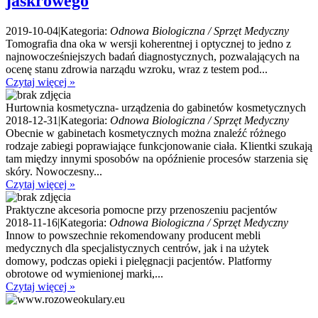
jaskrowego
2019-10-04
|
Kategoria:
Odnowa Biologiczna / Sprzęt Medyczny
Tomografia dna oka w wersji koherentnej i optycznej to jedno z
najnowocześniejszych badań diagnostycznych, pozwalających na
ocenę stanu zdrowia narządu wzroku, wraz z testem pod...
Czytaj więcej »
Hurtownia kosmetyczna- urządzenia do gabinetów kosmetycznych
2018-12-31
|
Kategoria:
Odnowa Biologiczna / Sprzęt Medyczny
Obecnie w gabinetach kosmetycznych można znaleźć różnego
rodzaje zabiegi poprawiające funkcjonowanie ciała. Klientki szukają
tam między innymi sposobów na opóźnienie procesów starzenia się
skóry. Nowoczesny...
Czytaj więcej »
Praktyczne akcesoria pomocne przy przenoszeniu pacjentów
2018-11-16
|
Kategoria:
Odnowa Biologiczna / Sprzęt Medyczny
Innow to powszechnie rekomendowany producent mebli
medycznych dla specjalistycznych centrów, jak i na użytek
domowy, podczas opieki i pielęgnacji pacjentów. Platformy
obrotowe od wymienionej marki,...
Czytaj więcej »