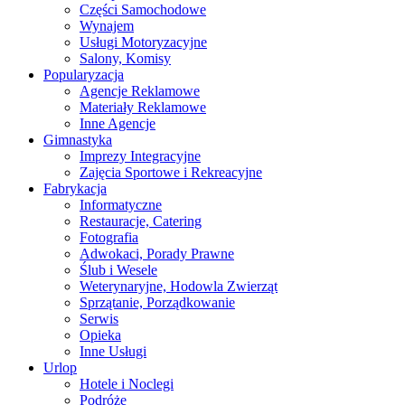
Części Samochodowe
Wynajem
Usługi Motoryzacyjne
Salony, Komisy
Popularyzacja
Agencje Reklamowe
Materiały Reklamowe
Inne Agencje
Gimnastyka
Imprezy Integracyjne
Zajęcia Sportowe i Rekreacyjne
Fabrykacja
Informatyczne
Restauracje, Catering
Fotografia
Adwokaci, Porady Prawne
Ślub i Wesele
Weterynaryjne, Hodowla Zwierząt
Sprzątanie, Porządkowanie
Serwis
Opieka
Inne Usługi
Urlop
Hotele i Noclegi
Podróże