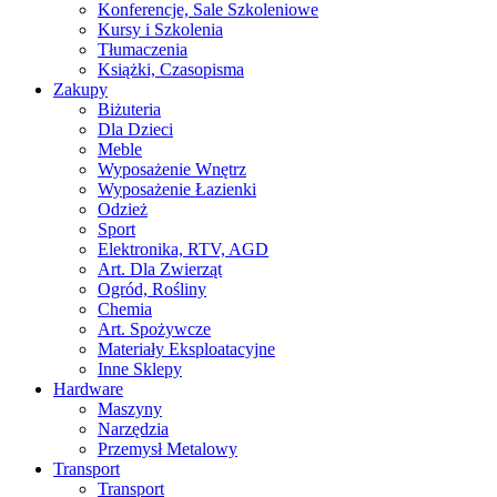
Konferencje, Sale Szkoleniowe
Kursy i Szkolenia
Tłumaczenia
Książki, Czasopisma
Zakupy
Biżuteria
Dla Dzieci
Meble
Wyposażenie Wnętrz
Wyposażenie Łazienki
Odzież
Sport
Elektronika, RTV, AGD
Art. Dla Zwierząt
Ogród, Rośliny
Chemia
Art. Spożywcze
Materiały Eksploatacyjne
Inne Sklepy
Hardware
Maszyny
Narzędzia
Przemysł Metalowy
Transport
Transport