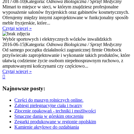
2017-08-10
|
Kategoria:
Odnowa Biologiczna / Sprzęt Medyczny
Mimari to miejsce w sieci, w którym znajdziesz profesjonalne
wyposażenie salonów fryzjerskich oraz gabinetów kosmetycznych.
Oferujemy między innymi zaprojektowane w funkcjonalny sposób
meble fryzjerskie, które...
Czytaj więcej »
Wybór sportowych i elektrycznych wózków inwalidzkich
2016-06-15
|
Kategoria:
Odnowa Biologiczna / Sprzęt Medyczny
Od samego początku działalności zagranicznej firmie Ottobock
przyświecało zaprojektowanie i wykonanie takich produktów, które
ułatwią codzienne życie osobom niepełnosprawnym ruchowo, z
amputowanymi kończynami czy częściowo...
Czytaj więcej »
Najnowsze posty:
Części do maszyn rolniczych online.
Zabiegi pielęgnacyjne ciała i twarzy
Złocenie opakowań - techniki i możliwości
Smaczne dania w górskim otoczeniu
Zegarki produkowane w regionie opolskim
Kamienie akrylowe do ozdabiania