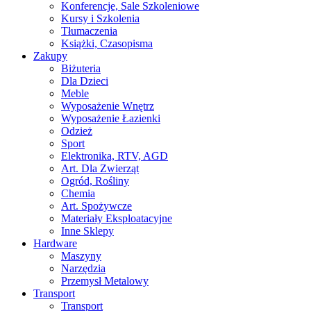
Konferencje, Sale Szkoleniowe
Kursy i Szkolenia
Tłumaczenia
Książki, Czasopisma
Zakupy
Biżuteria
Dla Dzieci
Meble
Wyposażenie Wnętrz
Wyposażenie Łazienki
Odzież
Sport
Elektronika, RTV, AGD
Art. Dla Zwierząt
Ogród, Rośliny
Chemia
Art. Spożywcze
Materiały Eksploatacyjne
Inne Sklepy
Hardware
Maszyny
Narzędzia
Przemysł Metalowy
Transport
Transport