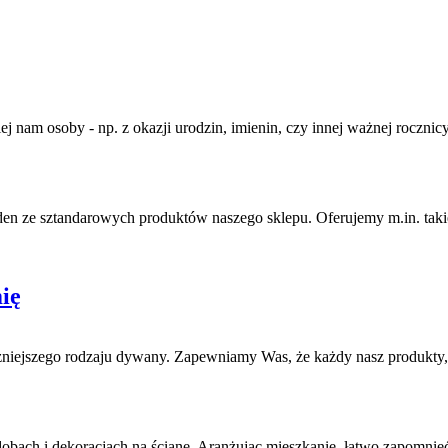
j nam osoby - np. z okazji urodzin, imienin, czy innej ważnej rocznic
den ze sztandarowych produktów naszego sklepu. Oferujemy m.in. takie 
ię
óżniejszego rodzaju dywany. Zapewniamy Was, że każdy nasz produkty
dobach i dekoracjach na ścianę. Aranżując mieszkanie, łatwo zapomnieć