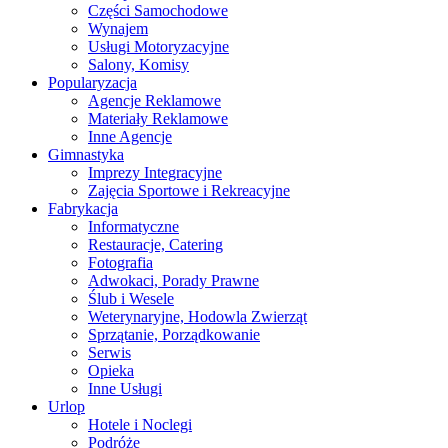
Części Samochodowe
Wynajem
Usługi Motoryzacyjne
Salony, Komisy
Popularyzacja
Agencje Reklamowe
Materiały Reklamowe
Inne Agencje
Gimnastyka
Imprezy Integracyjne
Zajęcia Sportowe i Rekreacyjne
Fabrykacja
Informatyczne
Restauracje, Catering
Fotografia
Adwokaci, Porady Prawne
Ślub i Wesele
Weterynaryjne, Hodowla Zwierząt
Sprzątanie, Porządkowanie
Serwis
Opieka
Inne Usługi
Urlop
Hotele i Noclegi
Podróże