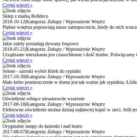
Czytaj więcej »
Sklep z marką Belldeco
2018-10-12
|
Kategoria:
Zakupy / Wyposażenie Wnętrz
Piękne wnętrza poprawiają nasze samopoczucie, kiedy do nich wrac
Czytaj więcej »
Jakie zalety posiadają dywany brązowe
2018-05-21
|
Kategoria:
Zakupy / Wyposażenie Wnętrz
Urządzanie mieszkania jest czasochłonne i dość trudne. Poświęcamy t
Czytaj więcej »
Selene - szeroki wybór łóżek do sypialni
2017-10-30
|
Kategoria:
Zakupy / Wyposażenie Wnętrz
Mało które pomieszczenie w domu jest tak ważne jak sypialnia. Łóżk
Czytaj więcej »
Oświetlenie robiące niesamowite wrażenie
2017-08-18
|
Kategoria:
Zakupy / Wyposażenie Wnętrz
Efektowne oświetlenie można dzisiaj najłatwiej kupić w sieci. Jeśli jes
Czytaj więcej »
Oryginalne lampy do łazienki i nad lustro
2017-08-07
|
Kategoria:
Zakupy / Wyposażenie Wnętrz