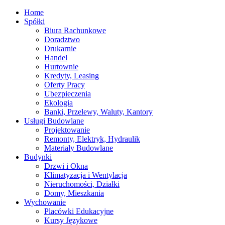
Home
Spółki
Biura Rachunkowe
Doradztwo
Drukarnie
Handel
Hurtownie
Kredyty, Leasing
Oferty Pracy
Ubezpieczenia
Ekologia
Banki, Przelewy, Waluty, Kantory
Usługi Budowlane
Projektowanie
Remonty, Elektryk, Hydraulik
Materiały Budowlane
Budynki
Drzwi i Okna
Klimatyzacja i Wentylacja
Nieruchomości, Działki
Domy, Mieszkania
Wychowanie
Placówki Edukacyjne
Kursy Językowe