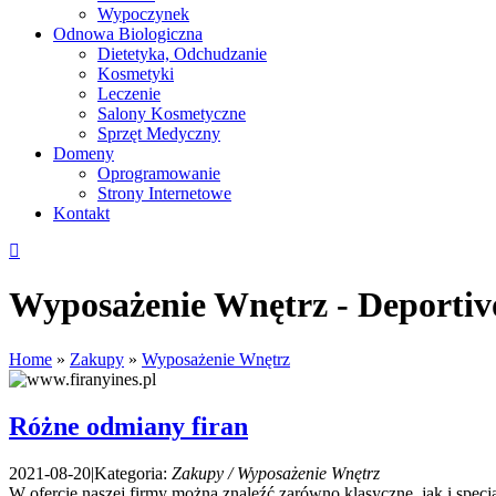
Wypoczynek
Odnowa Biologiczna
Dietetyka, Odchudzanie
Kosmetyki
Leczenie
Salony Kosmetyczne
Sprzęt Medyczny
Domeny
Oprogramowanie
Strony Internetowe
Kontakt
Wyposażenie Wnętrz - Deportivo
Home
»
Zakupy
»
Wyposażenie Wnętrz
Różne odmiany firan
2021-08-20
|
Kategoria:
Zakupy / Wyposażenie Wnętrz
W ofercie naszej firmy można znaleźć zarówno klasyczne, jak i specjali