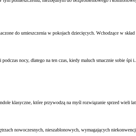
 tym pomieszczeniu, niezbędnym do bezproblemowego i komfortowego ko
naczone do umieszczenia w pokojach dziecięcych. Wchodzące w skład o
 podczas nocy, dlatego na ten czas, kiedy maluch smacznie sobie śpi i..
andole klasyczne, które przywodzą na myśl rozwiązanie sprzed wieli l
wnętrzach nowoczesnych, nieszablonowych, wymagających niekonwencj