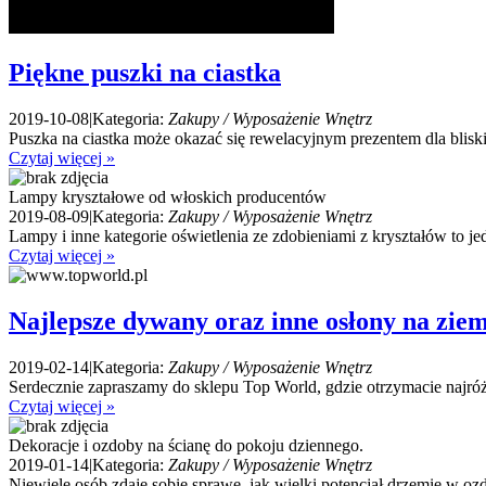
Piękne puszki na ciastka
2019-10-08
|
Kategoria:
Zakupy / Wyposażenie Wnętrz
Puszka na ciastka może okazać się rewelacyjnym prezentem dla bliskie
Czytaj więcej »
Lampy kryształowe od włoskich producentów
2019-08-09
|
Kategoria:
Zakupy / Wyposażenie Wnętrz
Lampy i inne kategorie oświetlenia ze zdobieniami z kryształów to je
Czytaj więcej »
Najlepsze dywany oraz inne osłony na ziem
2019-02-14
|
Kategoria:
Zakupy / Wyposażenie Wnętrz
Serdecznie zapraszamy do sklepu Top World, gdzie otrzymacie najr
Czytaj więcej »
Dekoracje i ozdoby na ścianę do pokoju dziennego.
2019-01-14
|
Kategoria:
Zakupy / Wyposażenie Wnętrz
Niewiele osób zdaje sobie sprawę, jak wielki potencjał drzemie w oz