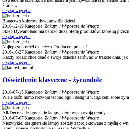
Oświetlenie łazienkowe nad lustrem jest najważniejszym elementem w
źródła...
Czytaj więcej »
Bogactwo kolorów dywanów dla dzieci
2016-12-19
|
Kategoria:
Zakupy / Wyposażenie Wnętrz
Sklep Dywanoland ma bardzo dużą ofertę produktów, które są przez
Czytaj więcej »
Najlepsza pościel dziecięca. Producent poleca!
2016-10-27
|
Kategoria:
Zakupy / Wyposażenie Wnętrz
Każdy rodzic chce dbać o swoje dziecka zarówno w trakcie dnia, jak i
Czytaj więcej »
Oświetlenie klasyczne - żyrandole
2016-07-15
|
Kategoria:
Zakupy / Wyposażenie Wnętrz
Wiele osób mimo rozwoju technologii i designu wciąż ceni sobie żyr
Czytaj więcej »
All-Decor - designerskie lampy, które wyznaczają trendy
2016-07-07
|
Kategoria:
Zakupy / Wyposażenie Wnętrz
Niezwykłe, designerskie lampy zostały zaprojektowane z myślą o 
lampy, stojące, podłogowe i wiszące. Wszystkie...