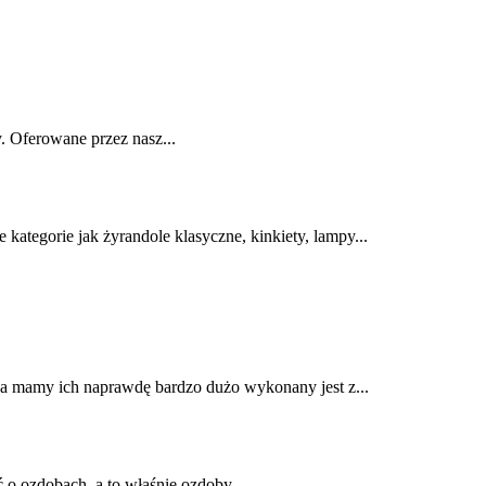
y. Oferowane przez nasz...
kategorie jak żyrandole klasyczne, kinkiety, lampy...
,a mamy ich naprawdę bardzo dużo wykonany jest z...
 o ozdobach, a to właśnie ozdoby...