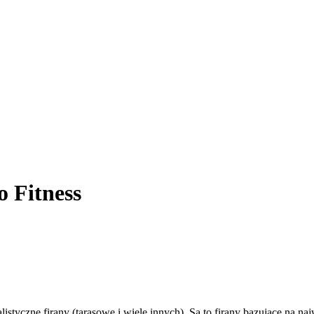
 Fitness
styczne firany (tarasowe i wiele innych). Są to firany bazujące na najw