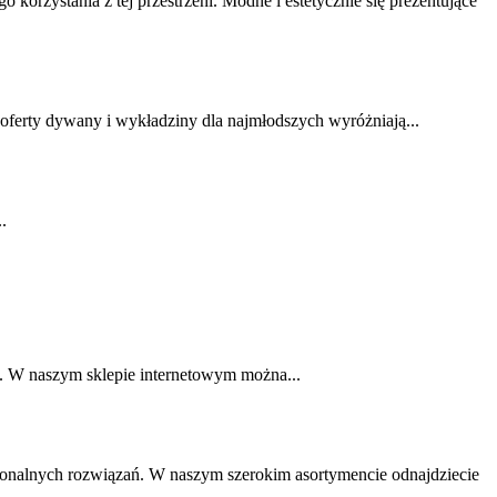
rzystania z tej przestrzeni. Modne i estetycznie się prezentujące
ferty dywany i wykładziny dla najmłodszych wyróżniają...
.
at. W naszym sklepie internetowym można...
onalnych rozwiązań. W naszym szerokim asortymencie odnajdziecie