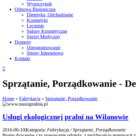
Wypoczynek
Odnowa Biologiczna
Dietetyka, Odchudzanie
Kosmetyki
Leczenie
Salony Kosmetyczne
Sprzęt Medyczny
Domeny
Oprogramowanie
Strony Internetowe
Kontakt
Sprzątanie, Porządkowanie - De
Home
»
Fabrykacja
»
Sprzątanie, Porządkowanie
Usługi ekologicznej pralni na Wilanowie
2016-06-10
|
Kategoria:
Fabrykacja / Sprzątanie, Porządkowanie
Pranie dywanów czy prasowanie odzieży, z możliwością rezerwacji zle