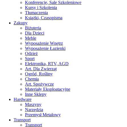
Konferencje, Sale Szkoleniowe
Kursy i Szkolenia
Tłumaczenia
Książki, Czasopisma
Zakupy
Biżuteria
Dla Dzieci
Meble
Wyposażenie Wnętrz
Wyposażenie Łazienki
Odzież
Sport
Elektronika, RTV, AGD
Art. Dla Zwierząt
Ogród, Rośliny
Chemia
Art. Spożywcze
Materiały Eksploatacyjne
Inne Sklepy
Hardware
Maszyny
Narzędzia
Przemysł Metalowy
Transport
Transport