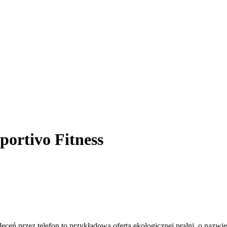
portivo Fitness
ceń przez telefon to przykładowa oferta ekologicznej pralni, o nazwi