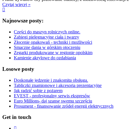
Czytaj więcej »
Najnowsze posty:
Części do maszyn rolniczych online.
Zabiegi pielęgnacyjne ciała i twarzy
Złocenie opakowań - techniki i możliwości
Smaczne dania w górskim otoczeniu
Zegarki produkowane w regionie opolskim
Kamienie akrylowe do ozdabiania
Losowe posty
Doskonałe jedzenie i znakomita obsługa.
Tabliczki znamionowe i akcesoria prezentacyjne
Jak radzić sobie z pożarem
EVEST - profesjonalny serwis ekspresów
Euro Millions- daj szansę swemu szczęściu
Prosument - finansowanie zródeł energii elektrycznych
Get in touch