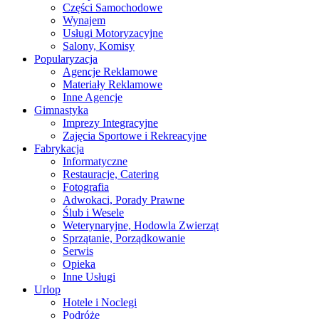
Części Samochodowe
Wynajem
Usługi Motoryzacyjne
Salony, Komisy
Popularyzacja
Agencje Reklamowe
Materiały Reklamowe
Inne Agencje
Gimnastyka
Imprezy Integracyjne
Zajęcia Sportowe i Rekreacyjne
Fabrykacja
Informatyczne
Restauracje, Catering
Fotografia
Adwokaci, Porady Prawne
Ślub i Wesele
Weterynaryjne, Hodowla Zwierząt
Sprzątanie, Porządkowanie
Serwis
Opieka
Inne Usługi
Urlop
Hotele i Noclegi
Podróże