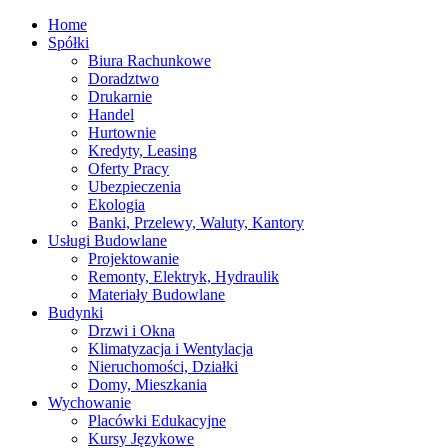
Home
Spółki
Biura Rachunkowe
Doradztwo
Drukarnie
Handel
Hurtownie
Kredyty, Leasing
Oferty Pracy
Ubezpieczenia
Ekologia
Banki, Przelewy, Waluty, Kantory
Usługi Budowlane
Projektowanie
Remonty, Elektryk, Hydraulik
Materiały Budowlane
Budynki
Drzwi i Okna
Klimatyzacja i Wentylacja
Nieruchomości, Działki
Domy, Mieszkania
Wychowanie
Placówki Edukacyjne
Kursy Językowe