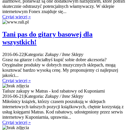
alarmowe, ponieważ są one dodatkowym narzędziem, które potrafi
skutecznie odstraszyć potencjalnych włamywaczy. W sklepie
internetowym Fonex znajduje się...
Czytaj więcej »
Tani pas do gitary basowej dla
wszystkich!
2016-06-22
|
Kategoria:
Zakupy / Inne Sklepy
Grasz na gitarze i chciałbyś kupić sobie dobre akcesoria?
Oryginalne produkty w dobrych muzycznych sklepach, mogą
kosztować bardzo wysoką cenę. My proponujemy ci najlepszej
jakości...
Czytaj więcej »
Tańsze zakupy w Matras - kod rabatowy od Kuponiarni
2016-06-21
|
Kategoria:
Zakupy / Inne Sklepy
Miłośnicy książek, którzy czasem poszukują w sklepach
internetowych tańszych pozycji książkowych, chętnie korzystają z
usług księgarni Matras. Kod rabatowy, udostępniony przez serwis
internetowy Kuponiarnia, uprawnia...
Czytaj więcej »