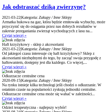
Jak odstraszać dziką zwierzynę?
2021-03-22
|
Kategoria:
Zakupy / Inne Sklepy
Armatka hukowa na gaz, która będzie emitowała wybuchy, może
przyczynić się do osiągania przez nas dobrych rezultatów w
zakresie przeganiania zwierząt wychodzących z lasu na...
Czytaj więcej »
Haft krzyżykowy - sklep z akcesoriami
2021-03-22
|
Kategoria:
Zakupy / Inne Sklepy
Od jakiegoś czasu interesuje cię haft krzyżykowy? Sklep z
akcesoriami niezbędnymi do tego, by zacząć swoja przygodę z
haftowaniem, dostępny jest dla każdego. Co więcej,...
Czytaj więcej »
Odkurzacze centralne cena
2020-09-15
|
Kategoria:
Zakupy / Inne Sklepy
Na rynku istnieje kilka technologi jeśli chodzi o odkurzanie. W
ostatnim czasie na popularności zyskują jednostki centralne.
Odkurzacze centralne cena może się wahać w zależności...
Czytaj więcej »
Odzież terapeutyczna - najlepszy wybór!
2020-08-24
|
Kategoria:
Zakupy / Inne Sklepy