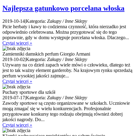
Najlepsza gatunkowo porcelana włoska
2019-10-14
|
Kategoria:
Zakupy / Inne Sklepy
Picie herbaty i kawy to codzienna czynność, która nierzadko jest
odpowiednio celebrowana. Można przygotować się do tego
poprawnie, gdy w domu występuje porcelana włoska. Dlaczego...
Czytaj więcej »
Zamienniki damskich perfum Giorgio Armani
2019-10-02
|
Kategoria:
Zakupy / Inne Sklepy
Używany na co dzień zapach wiele mówi o człowieku, dlatego też
jest to tak ważny element garderoby. Na krajowym rynku sprzedażą
perfum wysokiej jakości zajmuje...
Czytaj więcej »
Puchary sportowe dla szkół
2019-07-17
|
Kategoria:
Zakupy / Inne Sklepy
Zawody sportowe są często organizowane w szkołach. Uczniowie
mogą zmagać się w wielu konkurencjach. Profesjonalnie
przygotowane konkursy tego rodzaju obejmują również dobrej
jakości nagrody. Do...
Czytaj więcej »
Klamki zachwycające projektantów na całym świecie