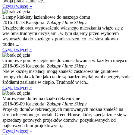
twoja praca stanie się...
Czytaj więcej »
Lampy kinkiety łazienkowe do naszego domu
2016-10-13
|
Kategoria:
Zakupy / Inne Sklepy
Urządzenie oraz wyposażenie własnego mieszkania wiąże się z
wieloma trudnymi decyzjami, w tym stajemy przed wyborem
wyposażenia do każdego z pomieszczeń, co jest stosunkowo
trudne,...
Czytaj więcej »
Gruntowe pompy ciepła nie do zainstalowania w każdym miejscu
2016-09-16
|
Kategoria:
Zakupy / Inne Sklepy
Nie w każdej instalacji mogą znaleźć zastosowanie gruntowe
pompy ciepła - które jako takie są bardzo wydajnymi energetycznie
źródłami zasilania w ciepło. Trudność w ich...
Czytaj więcej »
Muroweane domy na działki rekreacyjne
2016-09-09
|
Kategoria:
Zakupy / Inne Sklepy
Projekty domów rekreacyjnych murowanych można znaleźć na
stronach cenionego portalu Green House, który specjalizuje się w
sprzedaży gotowych projektów domów, pozyskiwanych od
najlepszych biur projektowych,...
Czytaj więcej »