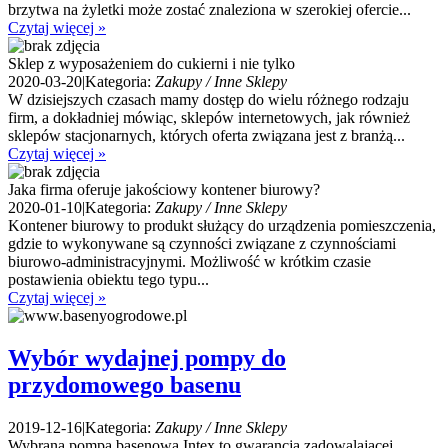
brzytwa na żyletki może zostać znaleziona w szerokiej ofercie...
Czytaj więcej »
Sklep z wyposażeniem do cukierni i nie tylko
2020-03-20
|
Kategoria:
Zakupy / Inne Sklepy
W dzisiejszych czasach mamy dostęp do wielu różnego rodzaju
firm, a dokładniej mówiąc, sklepów internetowych, jak również
sklepów stacjonarnych, których oferta związana jest z branżą...
Czytaj więcej »
Jaka firma oferuje jakościowy kontener biurowy?
2020-01-10
|
Kategoria:
Zakupy / Inne Sklepy
Kontener biurowy to produkt służący do urządzenia pomieszczenia,
gdzie to wykonywane są czynności związane z czynnościami
biurowo-administracyjnymi. Możliwość w krótkim czasie
postawienia obiektu tego typu...
Czytaj więcej »
Wybór wydajnej pompy do
przydomowego basenu
2019-12-16
|
Kategoria:
Zakupy / Inne Sklepy
Wybrana pompa basenowa Intex to gwarancja zadowalającej