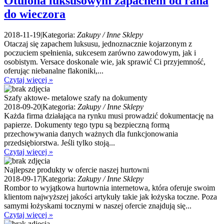
Otulona luksusowym zapachem od rana
do wieczora
2018-11-19
|
Kategoria:
Zakupy / Inne Sklepy
Otaczaj się zapachem luksusu, jednoznacznie kojarzonym z
poczuciem spełnienia, sukcesem zarówno zawodowym, jak i
osobistym. Versace doskonale wie, jak sprawić Ci przyjemność,
oferując niebanalne flakoniki,...
Czytaj więcej »
Szafy aktowe- metalowe szafy na dokumenty
2018-09-20
|
Kategoria:
Zakupy / Inne Sklepy
Każda firma działająca na rynku musi prowadzić dokumentację na
papierze. Dokumenty tego typu są bezpieczną formą
przechowywania danych ważnych dla funkcjonowania
przedsiębiorstwa. Jeśli tylko stoją...
Czytaj więcej »
Najlepsze produkty w ofercie naszej hurtowni
2018-09-17
|
Kategoria:
Zakupy / Inne Sklepy
Rombor to wyjątkowa hurtownia internetowa, która oferuje swoim
klientom najwyższej jakości artykuły takie jak łożyska toczne. Poza
samymi łożyskami tocznymi w naszej ofercie znajdują się...
Czytaj więcej »