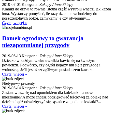
2019-07-01
|
Kategoria:
Zakupy / Inne Sklepy
Klamki do drzwi to równie istotna część wystroju wnętrz, jak każda
inna. Wystarczy pomyśleć, ile razy dziennie wchodzimy do
poszczególnych pokoi, zamykamy je czy otwieramy....
Czytaj więcej »
Domek ogrodowy to gwarancja
niezapomnianej przygody
2019-06-13
|
Kategoria:
Zakupy / Inne Sklepy
Dziecko w każdym wieku uwielbia bawić się na świeżym
powietrzu. Podwórko, czy ogród kojarzy mu się z przygodą i
wolnością. Jeśli jesteś szczęśliwym posiadaczem kawałka...
Czytaj więcej »
Nietypowy prezenty
2019-05-14
|
Kategoria:
Zakupy / Inne Sklepy
Zastanawiasz się nad upominkiem dla koleżanki na nowe
mieszkanie? A może chcesz podziękować teściowej za opiekę nad
dziećmi bądź odwdzięczyć się sąsiadce za podlane kwiatki?...
Czytaj więcej »