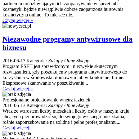
partnerem umożliwiającym ich zaopatrywanie w sprzęt lub
kosmetyki będzie niewątpliwie dobrze zaopatrzona hurtownia
kosmetyczna online. To miejsce nie...
Czytaj więcej »
Niezawodne programy antywirusowe dla
biznesu
2016-06-13
|
Kategoria:
Zakupy / Inne Sklepy
Program ESET jest sprawdzonym i niezwykle skutecznym
rozwiązaniem, gdy poszukujemy programu antywirusowego do
korzystania w środowisku domowym lub w konkretnej firmie.
Ekspresowe skanowanie w poszukiwaniu...
Czytaj więcej »
Profesjonalne projektowanie wnętrz łazienek
2016-06-13
|
Kategoria:
Zakupy / Inne Sklepy
Wraz ze wzrostem liczby mieszkań i liczby osób w naszym kraju
chcących przeprowadzić się do swojego własnego mieszkania,
rośnie zapotrzebowanie na solidne i pełne profesjonalizmu...
Czytaj więcej »
Najlepsza odzież i buty do jazdy konnej