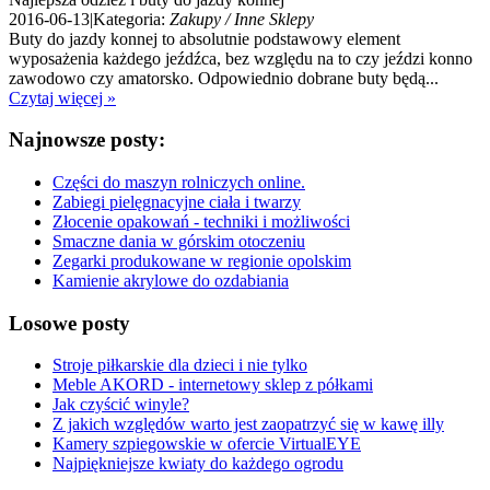
2016-06-13
|
Kategoria:
Zakupy / Inne Sklepy
Buty do jazdy konnej to absolutnie podstawowy element
wyposażenia każdego jeźdźca, bez względu na to czy jeździ konno
zawodowo czy amatorsko. Odpowiednio dobrane buty będą...
Czytaj więcej »
Najnowsze posty:
Części do maszyn rolniczych online.
Zabiegi pielęgnacyjne ciała i twarzy
Złocenie opakowań - techniki i możliwości
Smaczne dania w górskim otoczeniu
Zegarki produkowane w regionie opolskim
Kamienie akrylowe do ozdabiania
Losowe posty
Stroje piłkarskie dla dzieci i nie tylko
Meble AKORD - internetowy sklep z półkami
Jak czyścić winyle?
Z jakich względów warto jest zaopatrzyć się w kawę illy
Kamery szpiegowskie w ofercie VirtualEYE
Najpiękniejsze kwiaty do każdego ogrodu