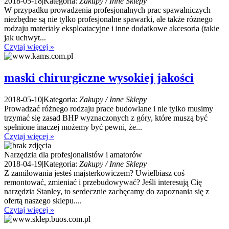
2018-05-18
|
Kategoria:
Zakupy / Inne Sklepy
W przypadku prowadzenia profesjonalnych prac spawalniczych
niezbędne są nie tylko profesjonalne spawarki, ale także różnego
rodzaju materiały eksploatacyjne i inne dodatkowe akcesoria (takie
jak uchwyt...
Czytaj więcej »
maski chirurgiczne wysokiej jakości
2018-05-10
|
Kategoria:
Zakupy / Inne Sklepy
Prowadzać różnego rodzaju prace budowlane i nie tylko musimy
trzymać się zasad BHP wyznaczonych z góry, które muszą być
spełnione inaczej możemy być pewni, że...
Czytaj więcej »
Narzędzia dla profesjonalistów i amatorów
2018-04-19
|
Kategoria:
Zakupy / Inne Sklepy
Z zamiłowania jesteś majsterkowiczem? Uwielbiasz coś
remontować, zmieniać i przebudowywać? Jeśli interesują Cię
narzędzia Stanley, to serdecznie zachęcamy do zapoznania się z
ofertą naszego sklepu....
Czytaj więcej »