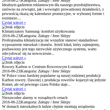
2016-06-27
|
Kategoria:
Zakupy / Inne Sklepy
Idealnym gadżetem reklamowym dla naszego przedsiębiorstwa,
zarówno na zewnątrz, jak i wewnątrz prowadzonej działalności, z
pewnością okażą się kalendarze promocyjne, w wybranej formie i
rozmiarze....
Czytaj więcej »
Klimatyzatory Samsung- komfort użytkowania
2016-06-23
|
Kategoria:
Zakupy / Inne Sklepy
Profesjonalna klimatyzacja nie wszędzie stanowi standardowe
wyposażenie mieszkań i domów. Jeżeli lokal, który zajmujemy,
pozbawiony jest tego niezwykle użytecznego systemu, warto
zdecydować się na nowoczesne...
Czytaj więcej »
Rowery Karbon w Centrum Rowerowym Łomianki
2016-06-23
|
Kategoria:
Zakupy / Inne Sklepy
W Polsce coraz bardziej popularne są naszej rodzimej produkcji
Karbon rowery. Dawniej z produkcja rowerów kojarzył się jedynie
Romet, ale od pewnego czasu Polska staje...
Czytaj więcej »
Niezawodne alarmy w rozsądnych cenach
2016-06-22
|
Kategoria:
Zakupy / Inne Sklepy
W domach mieszkalnych ludzie chętnie montują urządzenia