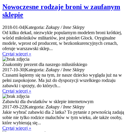
Nowoczesne rodzaje broni w zaufanym
sklepie
2018-01-04
|
Kategoria:
Zakupy / Inne Sklepy
Od kilku dekad, niezwykle popularnym modelem broni krótkiej,
wśród miłośników militariów, jest pistolet Glock. Oryginalne
modele, wprost od producent, w bezkonkurencyjnych cenach,
oferuje warszawski sklep...
Czytaj więcej »
Znakomity prezent dla naszego milusińskiego
2017-10-30
|
Kategoria:
Zakupy / Inne Sklepy
Czasami łapiemy się na tym, że nasze dziecko wygląda już na w
pełni zaspokojone. Ma już do dyspozycji wszelkiego rodzaju
zabawki i sprzęty, do których...
Czytaj więcej »
Zabawki dla dwulatków w sklepie internetowym
2017-09-22
|
Kategoria:
Zakupy / Inne Sklepy
Jakie wybrać zabawki dla 2 latka? To pytanie z pewnością zadają
sobie nie tylko rodzice maluchów w tym wieku, ale także osoby,
które wybierają się...
Czytaj więcej »