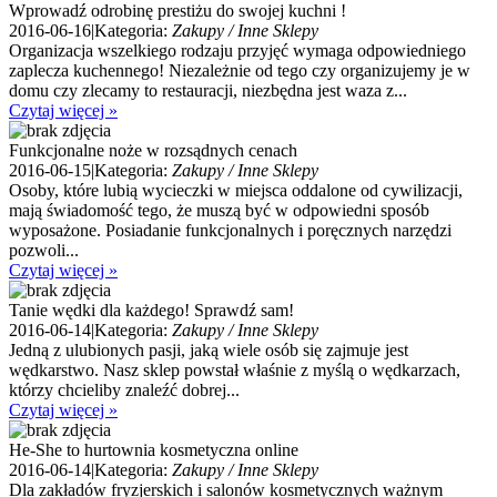
Wprowadź odrobinę prestiżu do swojej kuchni !
2016-06-16
|
Kategoria:
Zakupy / Inne Sklepy
Organizacja wszelkiego rodzaju przyjęć wymaga odpowiedniego
zaplecza kuchennego! Niezależnie od tego czy organizujemy je w
domu czy zlecamy to restauracji, niezbędna jest waza z...
Czytaj więcej »
Funkcjonalne noże w rozsądnych cenach
2016-06-15
|
Kategoria:
Zakupy / Inne Sklepy
Osoby, które lubią wycieczki w miejsca oddalone od cywilizacji,
mają świadomość tego, że muszą być w odpowiedni sposób
wyposażone. Posiadanie funkcjonalnych i poręcznych narzędzi
pozwoli...
Czytaj więcej »
Tanie wędki dla każdego! Sprawdź sam!
2016-06-14
|
Kategoria:
Zakupy / Inne Sklepy
Jedną z ulubionych pasji, jaką wiele osób się zajmuje jest
wędkarstwo. Nasz sklep powstał właśnie z myślą o wędkarzach,
którzy chcieliby znaleźć dobrej...
Czytaj więcej »
He-She to hurtownia kosmetyczna online
2016-06-14
|
Kategoria:
Zakupy / Inne Sklepy
Dla zakładów fryzjerskich i salonów kosmetycznych ważnym