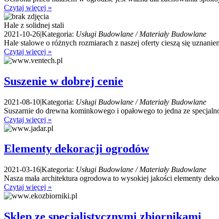
Czytaj więcej »
Hale z solidnej stali
2021-10-26
|
Kategoria:
Usługi Budowlane / Materiały Budowlane
Hale stalowe o różnych rozmiarach z naszej oferty cieszą się uznani
Czytaj więcej »
Suszenie w dobrej cenie
2021-08-10
|
Kategoria:
Usługi Budowlane / Materiały Budowlane
Suszarnie do drewna kominkowego i opałowego to jedna ze specjalnoś
Czytaj więcej »
Elementy dekoracji ogrodów
2021-03-16
|
Kategoria:
Usługi Budowlane / Materiały Budowlane
Nasza mała architektura ogrodowa to wysokiej jakości elementy dekor
Czytaj więcej »
Sklep ze specjalistycznymi zbiornikami