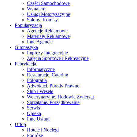
Części Samochodowe
Wynajem
Usługi Motoryzacyjne
Salony, Komisy
Popularyzacja
Agencje Reklamowe
Materiały Reklamowe
Inne Agencje
Gimnastyka
Imprezy Integracyjne
Zajęcia Sportowe i Rekreacyjne
Fabrykacja
Informatyczne
Restauracje, Catering
Fotografia
Adwokaci, Porady Prawne
Ślub i Wesele
Weterynaryjne, Hodowla Zwierząt
Sprzątanie, Porządkowanie
Serwis
Opieka
Inne Usługi
Urlop
Hotele i Noclegi
Podróże