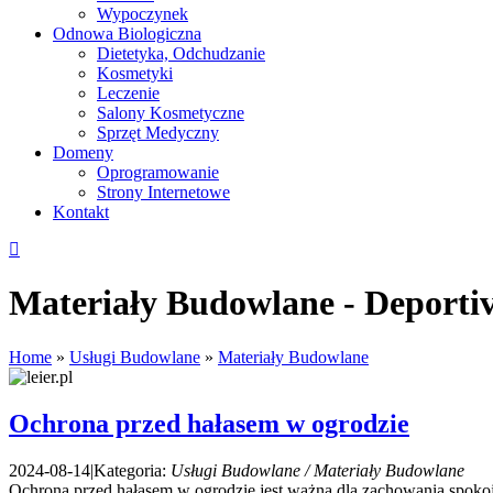
Wypoczynek
Odnowa Biologiczna
Dietetyka, Odchudzanie
Kosmetyki
Leczenie
Salony Kosmetyczne
Sprzęt Medyczny
Domeny
Oprogramowanie
Strony Internetowe
Kontakt
Materiały Budowlane - Deportiv
Home
»
Usługi Budowlane
»
Materiały Budowlane
Ochrona przed hałasem w ogrodzie
2024-08-14
|
Kategoria:
Usługi Budowlane / Materiały Budowlane
Ochrona przed hałasem w ogrodzie jest ważna dla zachowania spokoj