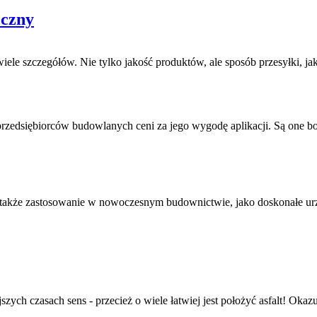
eczny
le szczegółów. Nie tylko jakość produktów, ale sposób przesyłki, ja
przedsiębiorców budowlanych ceni za jego wygodę aplikacji. Są one b
e także zastosowanie w nowoczesnym budownictwie, jako doskonałe urzą
zych czasach sens - przecież o wiele łatwiej jest położyć asfalt! Okazuj