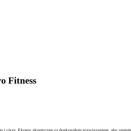
o Fitness
u i ciszy. Ekrany akustyczne są doskonałym rozwiązaniem, aby zminim