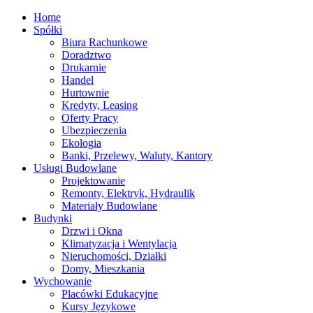
Home
Spółki
Biura Rachunkowe
Doradztwo
Drukarnie
Handel
Hurtownie
Kredyty, Leasing
Oferty Pracy
Ubezpieczenia
Ekologia
Banki, Przelewy, Waluty, Kantory
Usługi Budowlane
Projektowanie
Remonty, Elektryk, Hydraulik
Materiały Budowlane
Budynki
Drzwi i Okna
Klimatyzacja i Wentylacja
Nieruchomości, Działki
Domy, Mieszkania
Wychowanie
Placówki Edukacyjne
Kursy Językowe