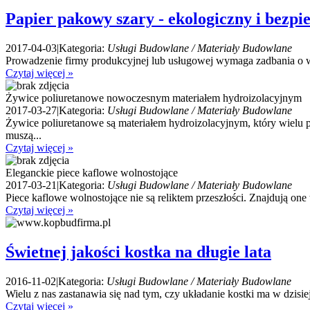
Papier pakowy szary - ekologiczny i bezpi
2017-04-03
|
Kategoria:
Usługi Budowlane / Materiały Budowlane
Prowadzenie firmy produkcyjnej lub usługowej wymaga zadbania o wie
Czytaj więcej »
Żywice poliuretanowe nowoczesnym materiałem hydroizolacyjnym
2017-03-27
|
Kategoria:
Usługi Budowlane / Materiały Budowlane
Żywice poliuretanowe są materiałem hydroizolacyjnym, który wielu 
muszą...
Czytaj więcej »
Eleganckie piece kaflowe wolnostojące
2017-03-21
|
Kategoria:
Usługi Budowlane / Materiały Budowlane
Piece kaflowe wolnostojące nie są reliktem przeszłości. Znajdują on
Czytaj więcej »
Świetnej jakości kostka na długie lata
2016-11-02
|
Kategoria:
Usługi Budowlane / Materiały Budowlane
Wielu z nas zastanawia się nad tym, czy układanie kostki ma w dzisiejs
Czytaj więcej »