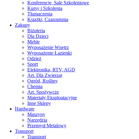
Konferencje, Sale Szkoleniowe
Kursy i Szkolenia
Tłumaczenia
Książki, Czasopisma
Zakupy
Biżuteria
Dla Dzieci
Meble
Wyposażenie Wnętrz
Wyposażenie Łazienki
Odzież
Sport
Elektronika, RTV, AGD
Art. Dla Zwierząt
Ogród, Rośliny
Chemia
Art. Spożywcze
Materiały Eksploatacyjne
Inne Sklepy
Hardware
Maszyny
Narzędzia
Przemysł Metalowy
Transport
Transport