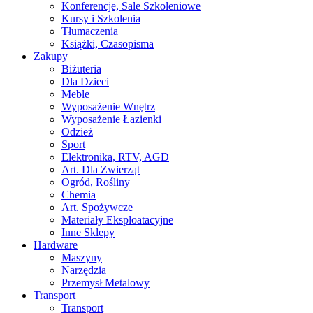
Konferencje, Sale Szkoleniowe
Kursy i Szkolenia
Tłumaczenia
Książki, Czasopisma
Zakupy
Biżuteria
Dla Dzieci
Meble
Wyposażenie Wnętrz
Wyposażenie Łazienki
Odzież
Sport
Elektronika, RTV, AGD
Art. Dla Zwierząt
Ogród, Rośliny
Chemia
Art. Spożywcze
Materiały Eksploatacyjne
Inne Sklepy
Hardware
Maszyny
Narzędzia
Przemysł Metalowy
Transport
Transport