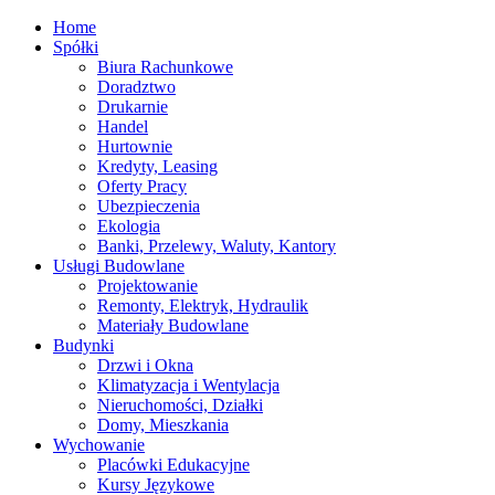
Home
Spółki
Biura Rachunkowe
Doradztwo
Drukarnie
Handel
Hurtownie
Kredyty, Leasing
Oferty Pracy
Ubezpieczenia
Ekologia
Banki, Przelewy, Waluty, Kantory
Usługi Budowlane
Projektowanie
Remonty, Elektryk, Hydraulik
Materiały Budowlane
Budynki
Drzwi i Okna
Klimatyzacja i Wentylacja
Nieruchomości, Działki
Domy, Mieszkania
Wychowanie
Placówki Edukacyjne
Kursy Językowe