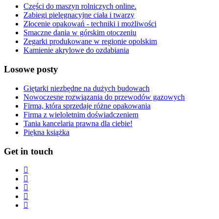
Części do maszyn rolniczych online.
Zabiegi pielęgnacyjne ciała i twarzy
Złocenie opakowań - techniki i możliwości
Smaczne dania w górskim otoczeniu
Zegarki produkowane w regionie opolskim
Kamienie akrylowe do ozdabiania
Losowe posty
Giętarki niezbędne na dużych budowach
Nowoczesne rozwiązania do przewodów gazowych
Firma, która sprzedaje różne opakowania
Firma z wieloletnim doświadczeniem
Tania kancelaria prawna dla ciebie!
Piękna książka
Get in touch