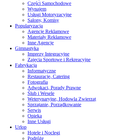
Części Samochodowe
Wynajem
Usługi Motoryzacyjne
Salony, Komisy
Popularyzacja
Agencje Reklamowe
Materiały Reklamowe
Inne Agencje
Gimnastyka
Imprezy Integracyjne
Zajęcia Sportowe i Rekreacyjne
Fabrykacja
Informatyczne
Restauracje, Catering
Fotografia
Adwokaci, Porady Prawne
Ślub i Wesele
Weterynaryjne, Hodowla Zwierząt
Sprzątanie, Porządkowanie
Serwis
Opieka
Inne Usługi
Urlop
Hotele i Noclegi
Podróże