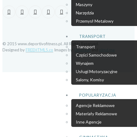
Maszyny
Narzędzia
Przemysł Metalowy
TRANSPORT
© 2015 www.deportivofitness.pl. All Rights Reserved.
Transport
Designed by
FREEHTML5.co
Images by:
Unsplash
and
plmd.me
Części Samochodowe
Wynajem
Usługi Motoryzacyjne
Salony, Komisy
POPULARYZACJA
Agencje Reklamowe
Materiały Reklamowe
Inne Agencje