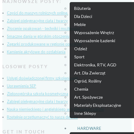
NAJNOWSZE POSTY:
Biżuteria
Części do maszyn rolniczych online.
Dla Dzieci
Zabiegi pielęgnacyjne ciała i twarzy
Meble
Złocenie opakowań - techniki i możliwości
Wyposażenie Wnętrz
Smaczne dania w górskim otoczeniu
Wyposażenie Łazienki
Zegarki produkowane w regionie opolskim
Odzież
Kamienie akrylowe do ozdabiania
Sport
Elektronika, RTV, AGD
LOSOWE POSTY
Art. Dla Zwierząt
Usługi doświadczonej firmy szkoleniowej
Ogród, Rośliny
Uprawnienia SEP
Chemia
Zielonogórska szkoła kosmetyczna
Art. Spożywcze
Zabiegi pielęgnacyjne ciała i twarzy
Materiały Eksploatacyjne
Nauka niemieckiego i angielskiego w trójmiejskiej szkole
Inne Sklepy
Rzetelnie przetłumaczyć to nasza dewiza
HARDWARE
GET IN TOUCH