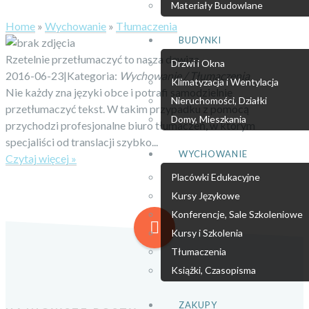
Materiały Budowlane
Home
»
Wychowanie
»
Tłumaczenia
BUDYNKI
Rzetelnie przetłumaczyć to nasza dewiza
Drzwi i Okna
2016-06-23
|
Kategoria:
Wychowanie / Tłumaczenia
Klimatyzacja i Wentylacja
Nie każdy zna języki obce i potrafi samodzielnie
Nieruchomości, Działki
przetłumaczyć tekst. W takim przypadku z pomocą
Domy, Mieszkania
przychodzi profesjonalne biuro tłumaczeń, w którym
specjaliści od translacji szybko...
WYCHOWANIE
Czytaj więcej »
Placówki Edukacyjne
Kursy Językowe
Konferencje, Sale Szkoleniowe
Kursy i Szkolenia
Tłumaczenia
Książki, Czasopisma
ZAKUPY