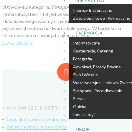
GIMNASTYKA
2016-06-10
|
Kategoria:
Transport / Wynajem
Imprezy Integracyjne
Firma Infosystem TTB jest właścicielem biurowca,
Zajęcia Sportowe i Rekreacyjne
zlokalizowanego w samym centrum Katowic, zaledwie trzysta
pięćdziesiąt metrów od dworca kolejowego. W budynku na
FABRYKACJA
klientów zainteresowanych najmem, czekają...
Czytaj więcej »
Informatyczne
Restauracje, Catering
Fotografia
Adwokaci, Porady Prawne
Ślub i Wesele
Weterynaryjne, Hodowla Zwierz
Sprzątanie, Porządkowanie
Serwis
Opieka
NAJNOWSZE POSTY:
Inne Usługi
Części do maszyn rolniczych online.
Zabiegi pielęgnacyjne ciała i twarzy
URLOP