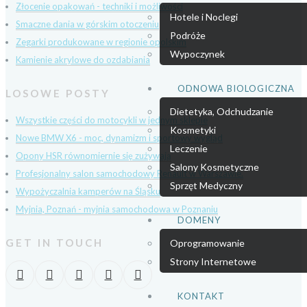
Złocenie opakowań - techniki i możliwości
Hotele i Noclegi
Smaczne dania w górskim otoczeniu
Podróże
Zegarki produkowane w regionie opolskim
Wypoczynek
Kamienie akrylowe do ozdabiania
ODNOWA BIOLOGICZNA
LOSOWE POSTY
Dietetyka, Odchudzanie
Wszystkie części do motocykli w jednym sklepie
Kosmetyki
Nowe BMW X6 - moc, dynamizm i sportowy wygląd
Leczenie
Opony HSR równomiernie się zużywają
Salony Kosmetyczne
Profesjonalny salon samochodowy Renault w Warszawie.
Sprzęt Medyczny
Wypożyczalnia kamperów na Śląsku
Myjnia, Poznań - myjnia samochodowa w Poznaniu
DOMENY
GET IN TOUCH
Oprogramowanie
Strony Internetowe
KONTAKT