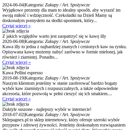
2024-06-04
|
Kategoria:
Zakupy / Art. Spożywcze
Wyjątkowe prezenty dla mam to idealny sposób, aby wyrazić im
swoją miłość i wdzięczność. Czekoladki na Dzień Mamy są
doskonałym pomysłem na słodki upominek, który...
Czytaj więcej »
Z jakich względów warto jest zaopatrzyć się w kawę illy
2020-06-08
|
Kategoria:
Zakupy / Art. Spożywcze
Kawa illy to jedna z najbardziej znanych i cenionych kaw na rynku.
Opisywana kawę możemy nabyć zarówno w formie mielonej, jak
również i ziarnistej. Ponadto...
Czytaj więcej »
Kawa Pellini espresso
2019-08-19
|
Kategoria:
Zakupy / Art. Spożywcze
Naszym klientom jesteśmy w stanie zaoferować bardzo bogaty
wybór kaw ziarnistych i rozpuszczalnych, a także odpowiednie
akcesoria, które pozwolą w pełni cieszyć się ich smakiem....
Czytaj więcej »
Daktyle suszone - najlepszy wybór w internecie!
2018-07-02
|
Kategoria:
Zakupy / Art. Spożywcze
Sklepagnex.pl to sklep internetowy, który oferuje szeroki wybór
przypraw i zdrowej żywności. Jesteśmy doskonałym rozwiązaniem