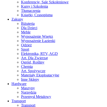
Konferencje, Sale Szkoleniowe
Kursy i Szkolenia
Tłumaczenia
Książki, Czasopisma
Zakupy
Biżuteria
Dla Dzieci
Meble
Wyposażenie Wnętrz
Wyposażenie Łazienki
Odzież
Sport
Elektronika, RTV, AGD
Art. Dla Zwierząt
Ogród, Rośliny
Chemia
Art. Spożywcze
Materiały Eksploatacyjne
Inne Sklepy
Hardware
Maszyny
Narzędzia
Przemysł Metalowy
Transport
Transport