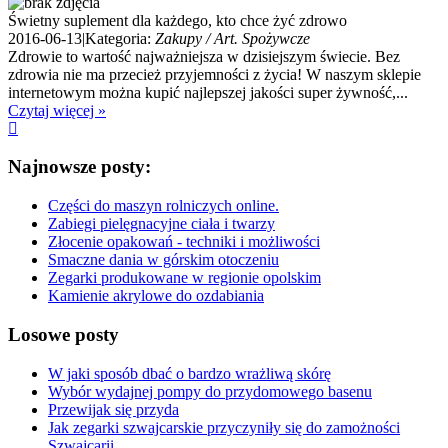
Świetny suplement dla każdego, kto chce żyć zdrowo
2016-06-13
|
Kategoria:
Zakupy / Art. Spożywcze
Zdrowie to wartość najważniejsza w dzisiejszym świecie. Bez
zdrowia nie ma przecież przyjemności z życia! W naszym sklepie
internetowym można kupić najlepszej jakości super żywność,...
Czytaj więcej »
Najnowsze posty:
Części do maszyn rolniczych online.
Zabiegi pielęgnacyjne ciała i twarzy
Złocenie opakowań - techniki i możliwości
Smaczne dania w górskim otoczeniu
Zegarki produkowane w regionie opolskim
Kamienie akrylowe do ozdabiania
Losowe posty
W jaki sposób dbać o bardzo wrażliwą skórę
Wybór wydajnej pompy do przydomowego basenu
Przewijak się przyda
Jak zegarki szwajcarskie przyczyniły się do zamożności
Szwajcarii.