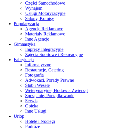
Części Samochodowe
Wynajem
Usługi Motoryzacyjne
Salony, Komisy
Popularyzacja
Agencje Reklamowe
Materiały Reklamowe
Inne Agencje
Gimnastyka
Imprezy Integracyjne
Zajęcia Sportowe i Rekreacyjne
Fabrykacja
Informatyczne
Restauracje, Catering
Fotografia
Adwokaci, Porady Prawne
Ślub i Wesele
Weterynaryjne, Hodowla Zwierząt
Sprzątanie, Porządkowanie
Serwis
Opieka
Inne Usługi
Urlop
Hotele i Noclegi
Podróże