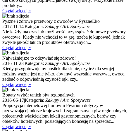
dla osób chcących poprawić jakość swojej diety. Wszystkie nasze
produkty...
Czytaj więcej »
Pyszne i zdrowe przetwory z owoców w PyszneEko
2017-11-14
|
Kategoria:
Zakupy / Art. Spożywcze
Nie każdy ma czas lub możliwość przyrządzać domowe przetwory
owocowe. Kiedy nie wchodzi to w grę, trzeba je kupować, jednak
zwykle jakość takich produktów oferowanych...
Czytaj więcej »
Najważniejsze to odżywiać się zdrowo!
2016-11-28
|
Kategoria:
Zakupy / Art. Spożywcze
Kiedy przygotowujemy posiłek dla siebie, czy też dla swojej
rodziny ważne jest nie tylko, aby myć wszystkie warzywa, owoce,
zadbać o odpowiednią czystość rąk, czy...
Czytaj więcej »
Bogaty wybór tanich piw regionalnych
2016-06-17
|
Kategoria:
Zakupy / Art. Spożywcze
Propozycja internetowej hurtowni Pivarium dotyczy w
przeważającej mierze krajowych i zagranicznych piw regionalnych,
polecanych właścicielom lokali gastronomicznych, barów czy
obiektów hotelowych, posiadających koncesję na sprzedaż...
Czytaj więcej »