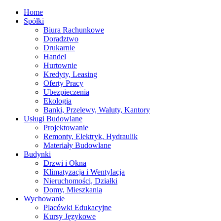
Home
Spółki
Biura Rachunkowe
Doradztwo
Drukarnie
Handel
Hurtownie
Kredyty, Leasing
Oferty Pracy
Ubezpieczenia
Ekologia
Banki, Przelewy, Waluty, Kantory
Usługi Budowlane
Projektowanie
Remonty, Elektryk, Hydraulik
Materiały Budowlane
Budynki
Drzwi i Okna
Klimatyzacja i Wentylacja
Nieruchomości, Działki
Domy, Mieszkania
Wychowanie
Placówki Edukacyjne
Kursy Językowe